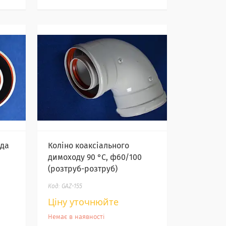
ода
Коліно коаксіального
димоходу 90 °C, ф60/100
(розтруб-розтруб)
GAZ-155
Ціну уточнюйте
Немає в наявності