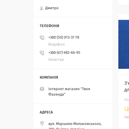
Дмитро
+380 (50) 013-37-78
Водафон
+380 (67) 982-66-95
Київстар
З
Інтернет магазин "Твоя
дл
Фазенда"
Ц
Не
вул. Маршала Малиновського,