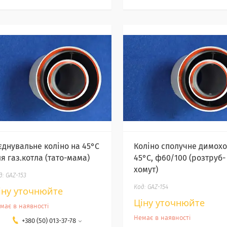
'єднувальне коліно на 45°С
Коліно сполучне димох
я газ.котла (тато-мама)
45°С, ф60/100 (розтруб-
хомут)
GAZ-153
GAZ-154
іну уточнюйте
Ціну уточнюйте
має в наявності
Немає в наявності
+380 (50) 013-37-78