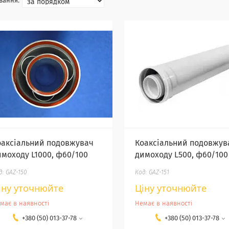
оаксіальний подовжувач
Коаксіальний подовжув
имоходу L1000, ф60/100
димоходу L500, ф60/100
GAZ-150
GAZ-151
іну уточнюйте
Ціну уточнюйте
має в наявності
Немає в наявності
+380 (50) 013-37-78
+380 (50) 013-37-78