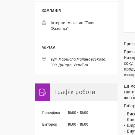
Інтернет магазин "Твоя
Фазенда"
Прекр
Призн
Найпр
вул. Маршала Малиновського,
соку.
300, Дніпро, Україна
проду
викор
Ця мо
Графік роботи
гвинт
що сі
Габар
Понеділок
10:00
18:00
- Вис
- Дов
Вівторок
10:00
18:00
- Шир
- Вну