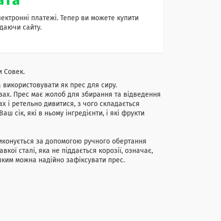
лектронні платежі. Тепер ви можете купити
даючи сайту.
 Совек.
а використовувати як прес для сиру.
вах. Прес має жолоб для збирання та відведення
х і ретельно дивитися, з чого складається
ш сік, які в ньому інгредієнти, і які фрукти
 виконується за допомогою ручного обертання
вкої сталі, яка не піддається корозії, означає,
 яким можна надійно зафіксувати прес.