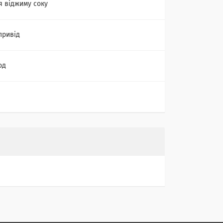
я віджиму соку
привід
од