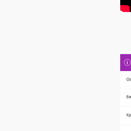
О
Ви
Кр