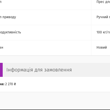
п
Прес дл
п приводу
Ручний 
одуктивність
100 кг/г
ан
Новий
Інформація для замовлення
на:
2 270 ₴