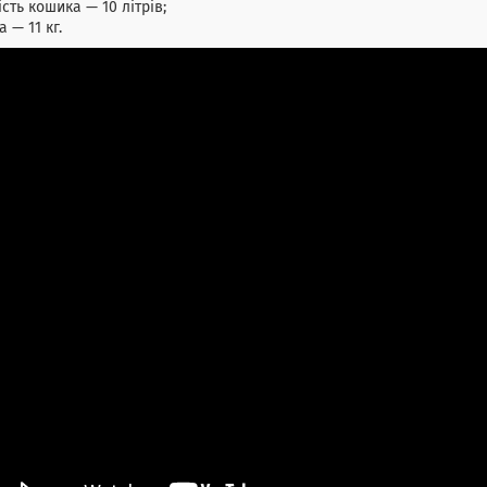
ість кошика — 10 літрів;
а — 11 кг.