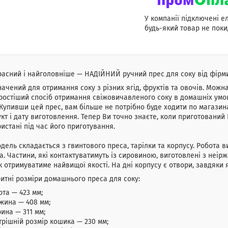
У компанії підключені е
будь-який товар не поки
асний і найголовніше — НАДІЙНИЙ ручний прес для соку від фірми
ачений для отримання соку з різних ягід, фруктів та овочів. Можн
остіший спосіб отримання свіжовичавленого соку в домашніх умо
 Купивши цей прес, вам більше не потрібно буде ходити по магазина
кт і дату виготовлення. Тепер Ви точно знаєте, коли приготований Ва
истані під час його приготування.
дель складається з гвинтового преса, тарілки та корпусу. Робота
а. Частини, які контактуватимуть із сировиною, виготовлені з неіржа
к отримуватиме найвищої якості. На дні корпусу є отвори, завдяки
итні розміри домашнього преса для соку:
ота — 423 мм;
жина — 408 мм;
ина — 311 мм;
трішній розмір кошика — 230 мм;