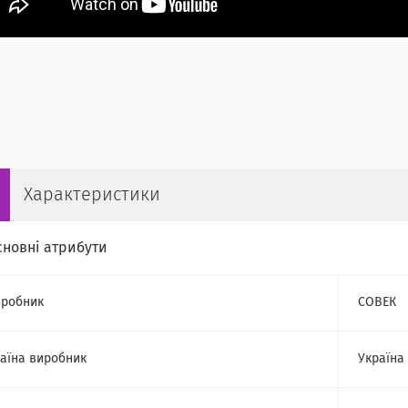
Характеристики
сновні атрибути
робник
СОВЕК
аїна виробник
Україна