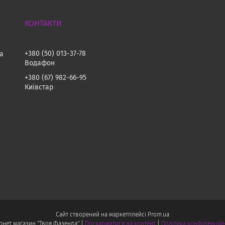
+380 (50) 013-37-78
на
Водафон
+380 (67) 982-66-95
Київстар
Сайт створений на маркетплейсі
Prom.ua
Інтернет магазин "Твоя Фазенда" |
Поскаржитися на контент
|
Політика конфіденційн