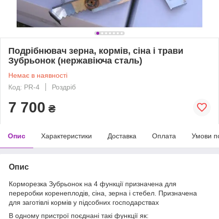
Подрібнювач зерна, кормів, сіна і трави
Зубрьонок (нержавіюча сталь)
Немає в наявності
Код: PR-4
Роздріб
7 700
₴
Опис
Характеристики
Доставка
Оплата
Умови п
Опис
Корморезка Зубрьонок на 4 функції призначена для
переробки коренеплодів, сіна, зерна і стебел. Призначена
для заготівлі кормів у підсобних господарствах
В одному пристрої поєднані такі функції як: