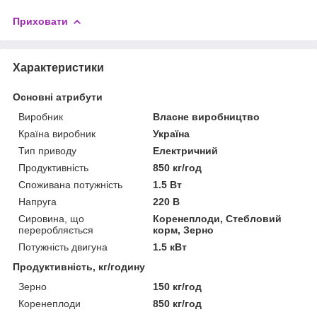
Приховати
Характеристики
Основні атрибути
Виробник
Власне виробництво
Країна виробник
Україна
Тип приводу
Електричний
Продуктивність
850 кг/год
Споживана потужність
1.5 Вт
Напруга
220 В
Сировина, що
Коренеплоди, Стебловий
переробляється
корм, Зерно
Потужність двигуна
1.5 кВт
Продуктивність, кг/годину
Зерно
150 кг/год
Коренеплоди
850 кг/год