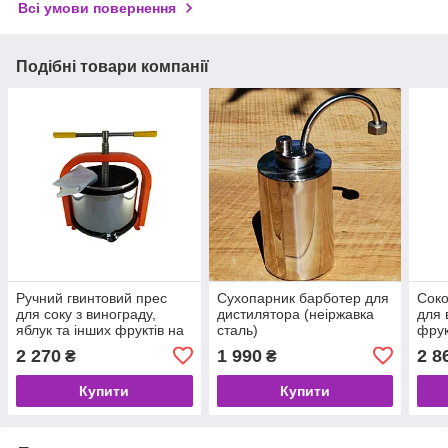
Всі умови повернення
Подібні товари компанії
Ручний гвинтовий прес
Сухопарник барботер для
Сок
для соку з винограду,
дистилятора (неіржавка
для 
яблук та інших фруктів на
сталь)
фрукт
10 літрів, прес для соку
нерж
2 270
1 990
2 8
₴
₴
неіржавка сталь.
Купити
Купити