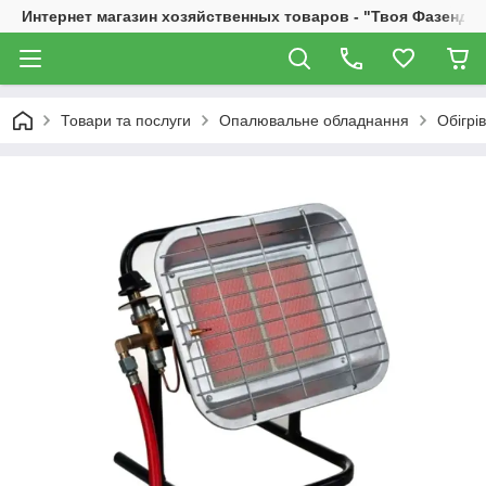
Интернет магазин хозяйственных товаров - "Твоя Фазенда"
Товари та послуги
Опалювальне обладнання
Обігрі