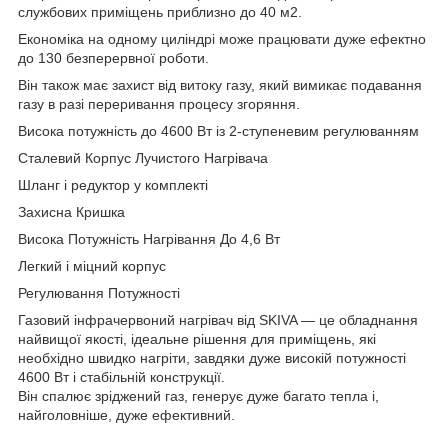
службових приміщень приблизно до 40 м2.
Економіка на одному циліндрі може працювати дуже ефектно
до 130 безперервної роботи.
Він також має захист від витоку газу, який вимикає подавання
газу в разі переривання процесу згоряння.
Висока потужність до 4600 Вт із 2-ступеневим регулюванням
Сталевий Корпус Лучистого Нагрівача
Шланг і редуктор у комплекті
Захисна Кришка
Висока Потужність Нагрівання До 4,6 Вт
Легкий і міцний корпус
Регулювання Потужності
Газовий інфрачервоний нагрівач від SKIVA — це обладнання
найвищої якості, ідеальне рішення для приміщень, які
необхідно швидко нагріти, завдяки дуже високій потужності
4600 Вт і стабільній конструкції.
Він спалює зріджений газ, генерує дуже багато тепла і,
найголовніше, дуже ефективний.