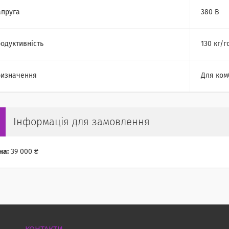
пруга
380 В
одуктивність
130 кг/г
изначення
Для ком
Інформація для замовлення
на:
39 000 ₴