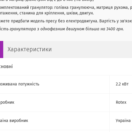
омплектований гранулятор: голівка гранулююча, матриця рухома, 
таження, станина для кріплення, шківи, двигун.
жете придбати модель пресу без електродвигуна. Вартість у зв'яз
сть гранулятора з однофазним двигуном більша на 3400 грн.
Характеристики
сновні
оживана потужність
2.2 кВт
робник
Rotex
аїна виробник
Україна