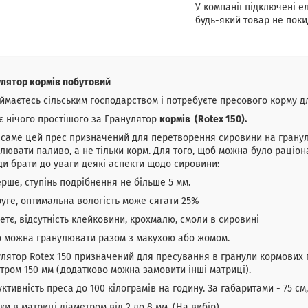
У компанії підключені е
будь-який товар не поки
лятор кормів побутовий
ймаєтесь сільським господарством і потребуєте пресового корму д
 нічого простішого за Гранулятор
кормів (Rotex 150).
саме цей прес призначений для перетворення сировини на гранул
лювати паливо, а не тільки корм. Для того, щоб можна було раціо
и брати до уваги деякі аспекти щодо сировини:
рше, ступінь подрібнення не більше 5 мм.
уге, оптимальна вологість може сягати 25%
етє, відсутність клейковини, крохмалю, смоли в сировині
о можна гранулювати разом з макухою або жомом.
лятор Rotex 150 призначений для пресування в гранули кормових п
тром 150 мм (додатково можна замовити інші матриці).
ктивність преса до 100 кілограмів на годину. За габаритами - 75 см,
ки в матриці діаметром від 2 до 8 мм. (На вибір)