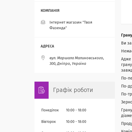
Інтернет магазин "Твоя
Фазенда"
Грану
Ви за
Немає
вул. Маршала Малиновського,
Адже 
300, Дніпро, Україна
грану
завжд
По-пе
По-др
Графік роботи
По-тр
Зерн
Грану
Понеділок
10:00
18:00
діаме
Вівторок
10:00
18:00
Проду
Комір