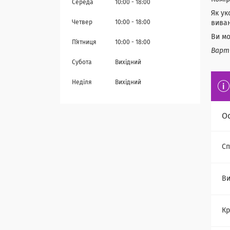
Середа
10:00
18:00
Як ук
Четвер
10:00
18:00
виван
Ви мо
Пʼятниця
10:00
18:00
Варті
Субота
Вихідний
Неділя
Вихідний
О
Сп
Ви
Кр