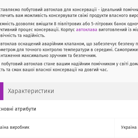
тавляємо побутовий автоклав для консервації - ідеальний помічник
печить вам можливість консервувати свіжі продукти власного вир
ємність дозволяє вміщати 8 півлітрових або 5-літрових банок одн
ктивний процес консервації. Корпус
автоклава
виготовлений із мі
вічність та надійність.
втоклав оснащений аварійним клапаном, що забезпечує безпеку пі
метром для точного контролю температури в середині. Самоприж
антаження максимально зручним та безпечним.
 побутовий автоклав стане вашим надійним помічником у світі до
сть та смак вашої власної консервації на довгий час.
Характеристики
сновні атрибути
аїна виробник
Україна