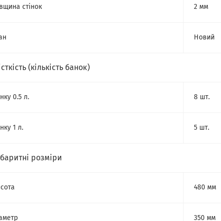
вщина стінок
2 мм
ан
Новий
сткість (кількість банок)
нку 0.5 л.
8 шт.
нку 1 л.
5 шт.
абаритні розміри
сота
480 мм
аметр
350 мм