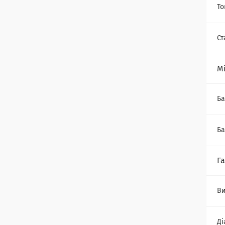
То
Ст
Мі
Ба
Ба
Г
Ви
Ді