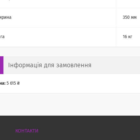
ирина
350 мм
га
16 кг
Інформація для замовлення
на:
5 615 ₴