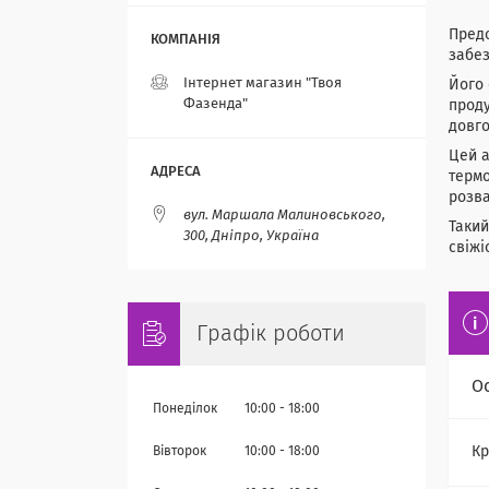
Предс
забез
Інтернет магазин "Твоя
Його 
Фазенда"
проду
довго
Цей а
термо
розв
вул. Маршала Малиновського,
Такий
300, Дніпро, Україна
свіжі
Графік роботи
О
Понеділок
10:00
18:00
Кр
Вівторок
10:00
18:00