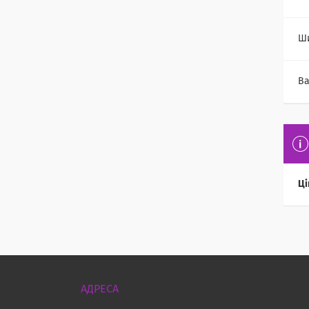
Ш
Ва
Ці