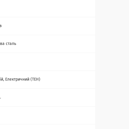
в
ва сталь
ій, Електричний (ТЕН)
.