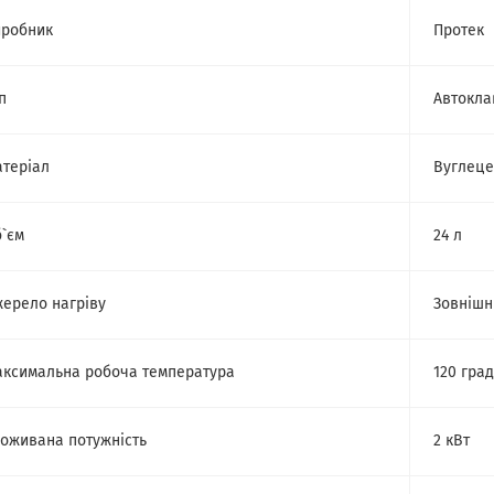
робник
Протек
п
Автокла
теріал
Вуглеце
`єм
24 л
ерело нагріву
Зовнішн
ксимальна робоча температура
120 град
оживана потужність
2 кВт