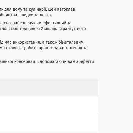
 для дому та кулінарії. Цей автоклав
обництва швидко та легко.
очасно, забезпечуючи ефективний та
цної сталі товщиною 2 мм, що гарантує його
д час використання, а також біметалевим
имна кришка робить процес завантаження та
машньої консервації, допомагаючи вам зберегти