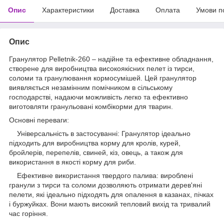
Опис
Характеристики
Доставка
Оплата
Умови п
Опис
Гранулятор Pelletnik-260 – надійне та ефективне обладнання,
створене для виробництва високоякісних пелет із тирси,
соломи та гранулювання кормосумішей. Цей гранулятор
виявляється незамінним помічником в сільському
господарстві, надаючи можливість легко та ефективно
виготовляти гранульовані комбікорми для тварин.
Основні переваги:
Універсальність в застосуванні: Гранулятор ідеально
підходить для виробництва корму для кролів, курей,
бройлерів, перепелів, свиней, кіз, овець, а також для
використання в якості корму для риби.
Ефективне використання твердого палива: вироблені
гранули з тирси та соломи дозволяють отримати дерев'яні
пелети, які ідеально підходять для опалення в казанах, пічках
і буржуйках. Вони мають високий тепловий вихід та тривалий
час горіння.