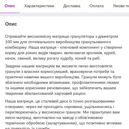
Опис
Характеристики
Доставка
Оплата
Умови п
Опис
Отримайте високоякісну матрицю гранулятора з діаметром
100 мм для оптимального виробництва гранульованого
комбікорму. Наша матриця - ключовий компонент у створенні
корму для різних видів тварин, включаючи кроликів, курей,
качок, свиней, велику рогату худобу, коней та риб.
Завдяки нашим матрицям ви зможете легко виготовляти
гранули з власних кормосумішей, враховуючи потреби та
практичні навички вашого виробництва. Гранули можуть бути
збагачені необхідними вітамінами, профілактичними ліками
та іншими корисними речовинами, що забезпечить вашим
тваринам збалансований харчовий раціон.
Наша матриця, це сталевий диск із точно розташованими
отворами, через які проходить сировина, ущільнюючись і
перетворюючись у високоякісні гранули. Ми гарантуємо вам
якісні матриці, виготовлені на заводі з обов'язковою
термічною обробкою (загартуванням), що позитивно впливає
на тривалість їх служби.