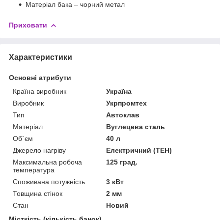
Матеріал бака – чорний метал
Приховати
Характеристики
Основні атрибути
Країна виробник
Україна
Виробник
Укрпромтех
Тип
Автоклав
Матеріал
Вуглецева сталь
Об`єм
40 л
Джерело нагріву
Електричний (ТЕН)
Максимальна робоча
125 град.
температура
Споживана потужність
3 кВт
Товщина стінок
2 мм
Стан
Новий
Місткість (кількість банок)