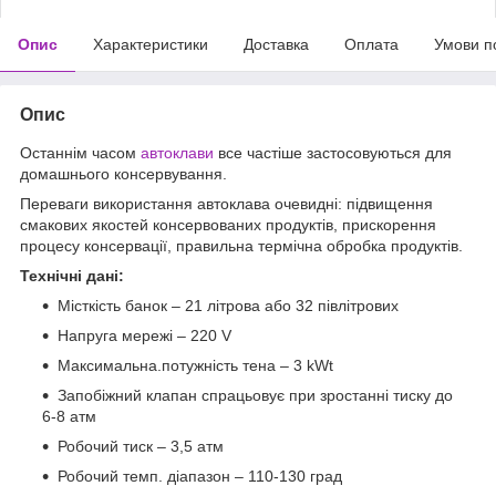
Опис
Характеристики
Доставка
Оплата
Умови п
Опис
Останнім часом
автоклави
все частіше застосовуються для
домашнього консервування.
Переваги використання автоклава очевидні: підвищення
смакових якостей консервованих продуктів, прискорення
процесу консервації, правильна термічна обробка продуктів.
Технічні дані:
Місткість банок – 21 літрова або 32 півлітрових
Напруга мережі – 220 V
Максимальна.потужність тена – 3 kWt
Запобіжний клапан спрацьовує при зростанні тиску до
6-8 атм
Робочий тиск – 3,5 атм
Робочий темп. діапазон – 110-130 град