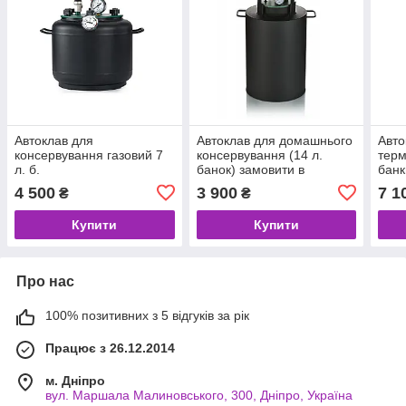
Автоклав для
Автоклав для домашнього
Авто
консервування газовий 7
консервування (14 л.
терм
л. б.
банок) замовити в
банк
інтернеті
4 500
3 900
7 1
₴
₴
Купити
Купити
Про нас
100% позитивних з 5 відгуків за рік
Працює з 26.12.2014
м. Дніпро
вул. Маршала Малиновського, 300, Дніпро, Україна