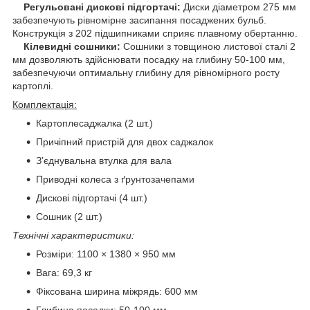
Регульовані дискові підгортачі:
Диски діаметром 275 мм
забезпечують рівномірне засипання посаджених бульб.
Конструкція з 202 підшипниками сприяє плавному обертанню.
Кілевидні сошники:
Сошники з товщиною листової сталі 2
мм дозволяють здійснювати посадку на глибину 50-100 мм,
забезпечуючи оптимальну глибину для рівномірного росту
картоплі.
Комплектація:
Картоплесаджалка (2 шт.)
Причіпний пристрій для двох саджалок
З’єднувальна втулка для вала
Приводні колеса з ґрунтозачепами
Дискові підгортачі (4 шт.)
Сошник (2 шт.)
Технічні характеристики:
Розміри: 1100 × 1380 × 950 мм
Вага: 69,3 кг
Фіксована ширина міжрядь: 600 мм
Глибина посадки: 50-100 мм