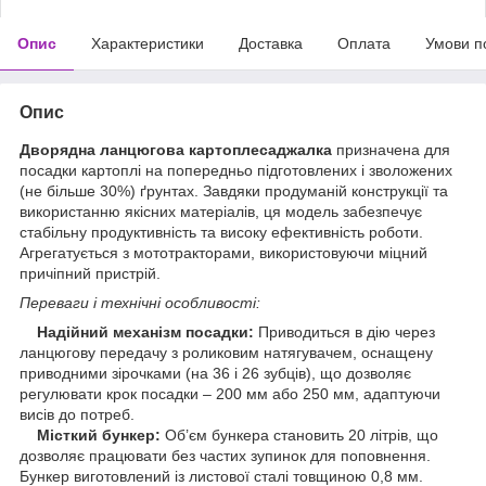
Опис
Характеристики
Доставка
Оплата
Умови п
Опис
Дворядна ланцюгова картоплесаджалка
призначена для
посадки картоплі на попередньо підготовлених і зволожених
(не більше 30%) ґрунтах. Завдяки продуманій конструкції та
використанню якісних матеріалів, ця модель забезпечує
стабільну продуктивність та високу ефективність роботи.
Агрегатується з мототракторами, використовуючи міцний
причіпний пристрій.
Переваги і технічні особливості:
Надійний механізм посадки:
Приводиться в дію через
ланцюгову передачу з роликовим натягувачем, оснащену
приводними зірочками (на 36 і 26 зубців), що дозволяє
регулювати крок посадки – 200 мм або 250 мм, адаптуючи
висів до потреб.
Місткий бункер:
Об’єм бункера становить 20 літрів, що
дозволяє працювати без частих зупинок для поповнення.
Бункер виготовлений із листової сталі товщиною 0,8 мм.