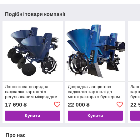
Подібні товари компанії
Ланцюгова дворядна
Дворядна ланцюгова
Ланц
саджалка картоплі з
саджалка картоплі дл
карт
регульованим міжряддям
мототрактора з бункером
бунк
на мототрактор
для внесення добрив
мото
17 690
22 000
22 
₴
₴
Купити
Купити
Про нас