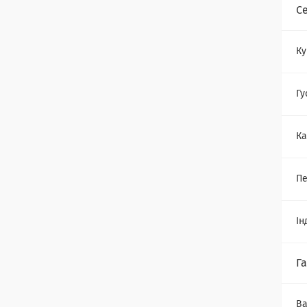
Се
Ку
Гу
Ка
Пе
Ін
Г
Ва