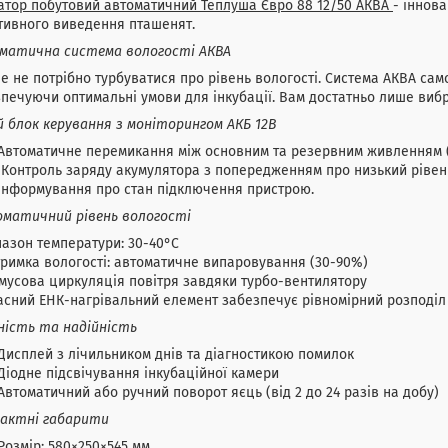
атор побутовий автоматичний Теплуша Євро 88 12/50 АКВА
- іннов
тивного виведення пташенят.
матична система вологості АКВА
е не потрібно турбуватися про рівень вологості. Система АКВА сам
печуючи оптимальні умови для інкубації. Вам достатньо лише вибр
 блок керування з моніторингом АКБ 12В
Автоматичне перемикання між основним та резервним живленням (
Контроль заряду акумулятора з попередженням про низький рівень
Інформування про стан підключення пристрою.
матичний рівень вологості
пазон температури: 30-40°C
тримка вологості: автоматичне випаровування (30-90%)
мусова циркуляція повітря завдяки турбо-вентилятору
асний ЕНК-нагрівальний елемент забезпечує рівномірний розподіл
ність та надійність
Дисплей з лічильником днів та діагностикою помилок
Діодне підсвічування інкубаційної камери
Автоматичний або ручний поворот яєць (від 2 до 24 разів на добу)
актні габарити
Розмір: 580×250×545 мм