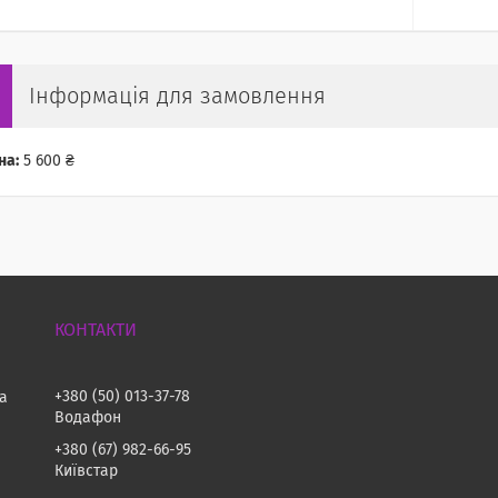
Інформація для замовлення
на:
5 600 ₴
+380 (50) 013-37-78
на
Водафон
+380 (67) 982-66-95
Київстар