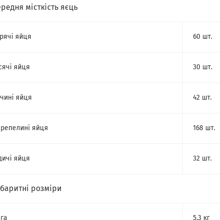
редня місткість яєць
рячі яйця
60 шт.
сячі яйця
30 шт.
чині яйця
42 шт.
репелині яйця
168 шт.
дичі яйця
32 шт.
абаритні розміри
га
5.3 кг