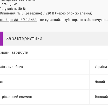
Вага: 5,3 кг
Потужність: 50 Вт
Живлення: 12 В (резервне) / 220 В (через блок живлення)
ша Євро 88 12/50 АКВА
– це сучасний, інкубатор, що забезпечує ст
Характеристики
сновні атрибути
аїна виробник
Україна
ан
Новий
грівальний елемент
Теновий