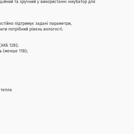
аційний та зручний у використанні інкубатор для
остійно підтримує задані параметри,
ати потрібний рівень вологості.
АКБ 12В);
 (менше 11В);
 тепла