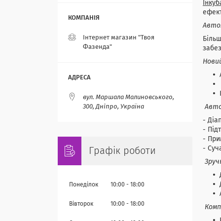
Інкуб
ефек
Авто
Інтернет магазин "Твоя
Більш
Фазенда"
забез
Новий
вул. Маршала Малиновського,
Авто
300, Дніпро, Україна
- Діа
- Під
- При
- Суч
Графік роботи
Зруч
Понеділок
10:00
18:00
Вівторок
10:00
18:00
Комп