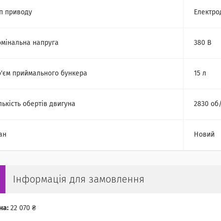
п приводу
Електро
мінальна напруга
380 В
'єм приймального бункера
15 л
лькість обертів двигуна
2830 об
ан
Новий
Інформація для замовлення
на:
22 070 ₴