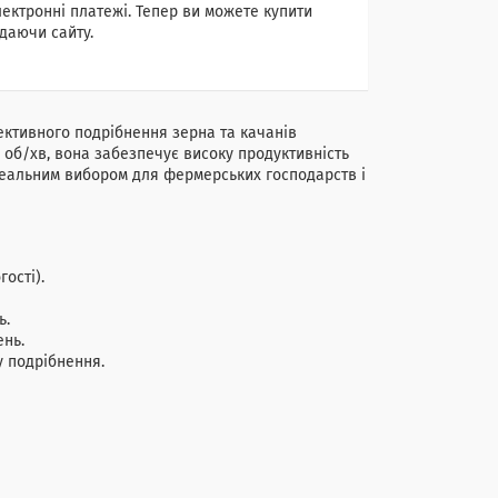
лектронні платежі. Тепер ви можете купити
даючи сайту.
ективного подрібнення зерна та качанів
0 об/хв, вона забезпечує високу продуктивність
 ідеальним вибором для фермерських господарств і
ості).
ь.
ень.
у подрібнення.