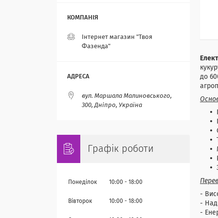
Інтернет магазин "Твоя
Фазенда"
Елек
кукур
до 60
агроп
вул. Маршала Малиновського,
Осно
300, Дніпро, Україна
Графік роботи
Перев
Понеділок
10:00
18:00
- Вис
Вівторок
10:00
18:00
- Над
- Ене