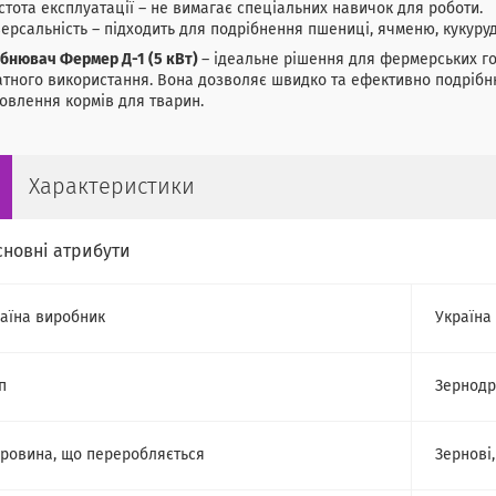
стота експлуатації – не вимагає спеціальних навичок для роботи.
версальність – підходить для подрібнення пшениці, ячменю, кукурудз
бнювач Фермер Д-1 (5 кВт)
– ідеальне рішення для фермерських го
тного використання. Вона дозволяє швидко та ефективно подрібню
овлення кормів для тварин.
Характеристики
сновні атрибути
аїна виробник
Україна
п
Зернодр
ровина, що переробляється
Зернові