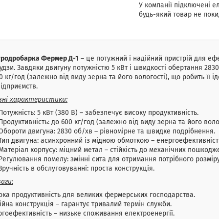
У компанії підключені е
будь-який товар не поки
тродробарка Фермер Д-1
– це потужний і надійний пристрій для еф
удзи. Завдяки двигуну потужністю 5 кВт і швидкості обертання 283
0 кг/год (залежно від виду зерна та його вологості), що робить її
ідприємств.
вні характеристики:
Потужність: 5 кВт (380 В) – забезпечує високу продуктивність.
Продуктивність: до 600 кг/год (залежно від виду зерна та його волог
Обороти двигуна: 2830 об/хв – рівномірне та швидке подрібнення.
Тип двигуна: асинхронний із мідною обмоткою – енергоефективніст
Матеріал корпусу: міцний метал – стійкість до механічних пошкодж
Регулювання помелу: змінні сита для отримання потрібного розмір
Зручність в обслуговуванні: проста конструкція.
аги:
ока продуктивність для великих фермерських господарства.
ійна конструкція – гарантує тривалий термін служби.
ргоефективність – низьке споживання електроенергії.