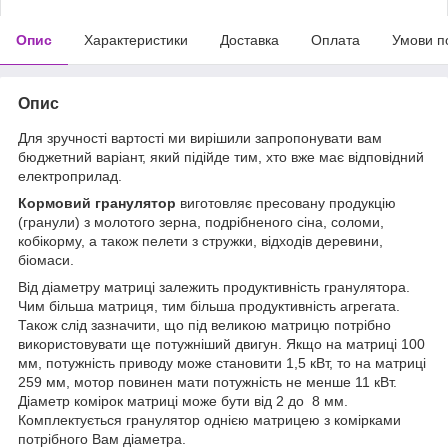
Опис
Характеристики
Доставка
Оплата
Умови п
Опис
Для зручності вартості ми вирішили запропонувати вам
бюджетний варіант, який підійде тим, хто вже має відповідний
електроприлад.
Кормовий гранулятор
виготовляє пресовану продукцію
(гранули) з молотого зерна, подрібненого сіна, соломи,
кобікорму, а також пелети з стружки, відходів деревини,
біомаси.
Від діаметру матриці залежить продуктивність гранулятора.
Чим більша матриця, тим більша продуктивність агрегата.
Також слід зазначити, що під великою матрицю потрібно
використовувати ще потужніший двигун. Якщо на матриці 100
мм, потужність приводу може становити 1,5 кВт, то на матриці
259 мм, мотор повинен мати
потужність не менше
11 кВт.
Діаметр комірок матриці може бути від 2 до 8 мм.
Комплектується гранулятор однією матрицею з комірками
потрібного Вам діаметра.