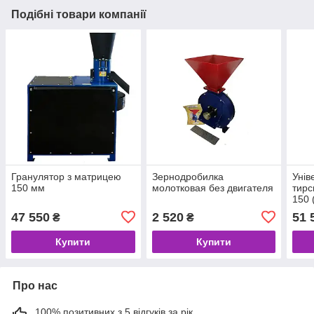
Подібні товари компанії
Гранулятор з матрицею
Зернодробилка
Унів
150 мм
молотковая без двигателя
тирс
150 
47 550
2 520
51 
₴
₴
Купити
Купити
Про нас
100% позитивних з 5 відгуків за рік