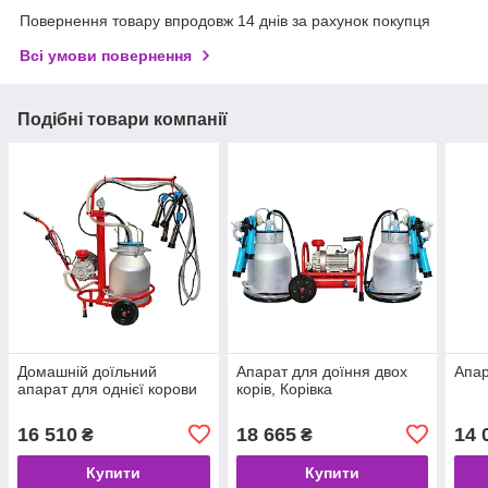
Повернення товару впродовж 14 днів за рахунок покупця
Всі умови повернення
Подібні товари компанії
Домашній доїльний
Апарат для доїння двох
Апар
апарат для однієї корови
корів, Корівка
16 510
18 665
14 
₴
₴
Купити
Купити