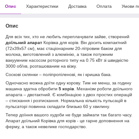
Опис
Характеристики
Доставка
Оплата
Умови п
Опис
Для всіх тих, хто не любить переплачувати зайве, створений
доїльний апарат
Корівка для корів. Він досить компактний
(72х39х57 см), має стаціонарним 20-літровим баком для
молока, виготовлений з алюмінію, а також потужним
вакуумним насосом роторного типу на 0.75 кВт зі швидкістю
3000 об/хв, розташованим на візку.
Соскові склянки – поліпропіленові, як і кришка бака.
Одночасно можна доїти одну корову. Тим не менш, за годину
машина здатна обробити
5
корів
. Механізм роботи доїльного
апарата – двотактний. Є комбінацією з двох простих операцій
– стискання і розтискання. Нормальна кількість пульсацій в
пульсаторі повинна складати близько 60 у хвилину.
Тепер доїння вашого худоби не буде займати так багато часу.
Апарат доїльний Корівка для корів - це гарне доповнення на
ферму, а також невелике господарство.