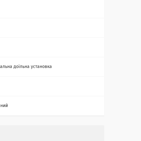
уальна доїльна установка
сний