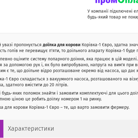
У компанії підключені е
будь-який товар не поки
 увазі пропонується
доїлка для корови
Корівка-1 Євро, здатна зна
ість голів не перевищує п'яти, то доїльного апарату Корівка-1 буде
певно оціните систему попарного доїння, яка працює в цій модел
я за допомогою рук і, як було випробувано, напруга на вим'я при в
им є те, що доїльне відро розташоване окремо від насоса, що дає 
ка-1 Євро складається з вакуумного насоса, розташованого на візк
а, здатного вмістити до 20 літрів.
і будь-яких поломок знайти і замовити комплектуючі для цього дої
пною ціною це робить доїлку номером 1 на ринку.
а для корови Корівка-1 Євро – те, що варто замовити фермеру.
Характеристики