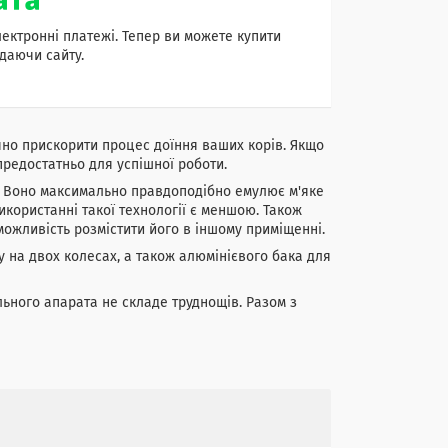
лектронні платежі. Тепер ви можете купити
даючи сайту.
чно прискорити процес доїння ваших корів. Якщо
 предостатньо для успішної роботи.
і. Воно максимально правдоподібно емулює м'яке
икористанні такої технології є меншою. Також
можливість розмістити його в іншому приміщенні.
у на двох колесах, а також алюмінієвого бака для
льного апарата не складе труднощів. Разом з