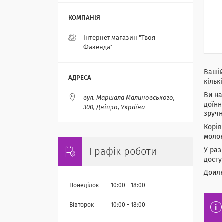
Інтернет магазин "Твоя
Фазенда"
Вашій
кільк
Ви на
вул. Маршала Малиновського,
доїнн
300, Дніпро, Україна
зручн
Корів
молок
Графік роботи
У раз
досту
Доилк
Понеділок
10:00
18:00
Вівторок
10:00
18:00