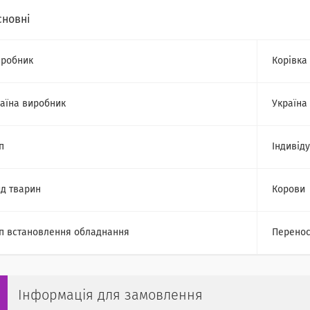
сновні
робник
Корівка
аїна виробник
Україна
п
Індивід
д тварин
Корови
п встановлення обладнання
Перено
Інформація для замовлення