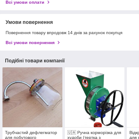
Всі умови оплати
Умови повернення
Повернення товару впродовж 14 днів за рахунок покупця
Всі умови повернення
Подібні товари компанії
Трубчастий дефлегматор
🇺🇦 Ручна корморізка для
Відк
для побутового
худоби (тертка з
для 