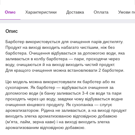
Опис
Характеристики
Доставка
Оплата
Умови п
Опис
Барботер використовується для очищення парів дистиляту.
Продукт на виході виходить набагато чистішим, ніж без
барботера. Очищення відбувається за допомогою води, яка
заливається в колбу барботера — пари, проходячи через
воду, очищаються й на виході виходить чистий продукт.
Для кращого очищення можна встановлювати 2 барботери.
Цю модель можна використовувати як барботер або як
сухопарник. Як барботер — відбувається очищення за
допомогою води (в банку заливається 3-4 см води та пари
проходять через цю воду, завдяки чому відбувається водне
очищення кінцевого продукту. Як сухопаніка — слугує
ароматизатором. Рідина не заливається, а на виході продукт
виходить злегка ароматизованою відповідною добавкою
(м'ята, лайм, зерна кави) і на виході виходить злегка
ароматизованим відповідною добавкою.