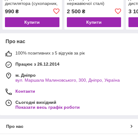
дистилятора (сухопарник,
нержавіючої сталі)
дист
скло + неіржавка сталь)
990
2 500
3 1
₴
₴
Купити
Купити
Про нас
100% позитивних з 5 відгуків за рік
Працює з 26.12.2014
м. Дніпро
вул. Маршала Малиновського, 300, Дніпро, Україна
Контакти
Сьогодні вихідний
Показати весь графік роботи
Про нас