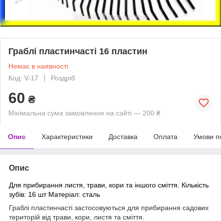
Граблі пластинчасті 16 пластин
Немає в наявності
Код: V-17
Роздріб
60
₴
Мінімальна сума замовлення на сайті — 200 ₴
Опис
Характеристики
Доставка
Оплата
Умови п
Опис
Для прибирання листя, трави, кори та іншого сміття. Кількість
зубів: 16 шт Матеріал: сталь
Граблі пластинчасті застосовуються для прибирання садових
територій від трави, кори, листя та сміття.