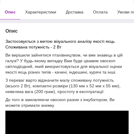
Опис
Характеристики
Доставка
Оплата
Умови п
Опис
Застосовується з метою візуального аналізу якості яєць.
Споживана потужність - 2 Вт
Ви вирішили зайнятися птахівництвом, чи вже знавець в цій
галузі? У будь-якому випадку Вам буде цікавим овоскоп
світлодіодний, який використовується для візуальної оцінки
якості яєць різних типів - качині, індюшині, курячі та інші.
З переваг варто відзначити малу споживану потужність
(всього 2 Вт), компактні розміри (130 мм х 52 мм х 55 мм),
невелика вага (200 грам), простоту в експлуатації.
До того ж замовляючи овоскоп разом з інкубатором, Ви
можете отримати знижку.