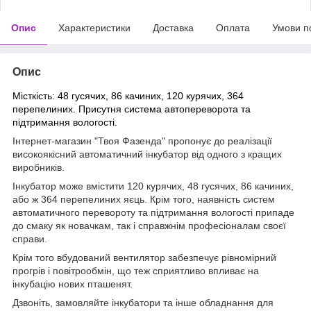
Опис
Характеристики
Доставка
Оплата
Умови п
Опис
Місткість: 48 гусячих, 86 качиних, 120 курячих, 364
перепелиних. Присутня система автопереворота та
підтримання вологості.
Інтернет-магазин "Твоя Фазенда" пропонує до реалізації
високоякісний автоматичний інкубатор від одного з кращих
виробників.
Інкубатор може вмістити 120 курячих, 48 гусячих, 86 качиних,
або ж 364 перепелиних яєць. Крім того, наявність систем
автоматичного перевороту та підтримання вологості припаде
до смаку як новачкам, так і справжнім професіоналам своєї
справи.
Крім того вбудований вентилятор забезпечує рівномірний
прогрів і повітрообмін, що теж сприятливо впливає на
інкубацію нових пташенят.
Дзвоніть, замовляйте інкубатори та інше обладнання для