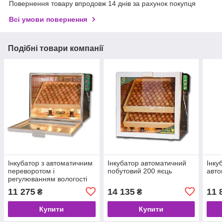
Повернення товару впродовж 14 днів за рахунок покупця
Всі умови повернення
Подібні товари компанії
Інкубатор з автоматичним
Інкубатор автоматичний
Інку
переворотом і
побутовий 200 яєць
авт
регулюванням вологості
(60 яєць)
11 275
14 135
11 
₴
₴
Купити
Купити