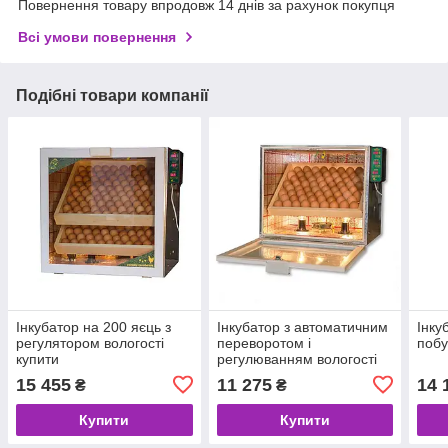
Повернення товару впродовж 14 днів за рахунок покупця
Всі умови повернення
Подібні товари компанії
Інкубатор на 200 яєць з
Інкубатор з автоматичним
Інку
регулятором вологості
переворотом і
побу
купити
регулюванням вологості
(60 яєць)
15 455
11 275
14 
₴
₴
Купити
Купити