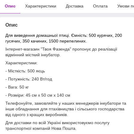
Опис
Характеристики
Доставка
Оплата
Умови п
Опис
Для виведення домашньої птиці. Ємність: 500 курячих, 200
гусячих, 350 качиних, 1500 перепелиних.
Інтернет-магазин "Твоя Фазенда" пропонує до реалізації
відмінний місткий інкубатор.
Характеристики:
- Місткість: 500 яєць
- Потужність: 240 Вт/год
- Вага: 50 кг
- Розміри: 45 см х 50 см х 140 см
Телефонуйте, замовляйте у наших менеджерів інкубатори та
інше обладнання для птахівництва і сільського господарства
від одного з кращих виробників.
Для доставки по всій Україні використовуємо послугу
транспортної компаній Нова Пошта.