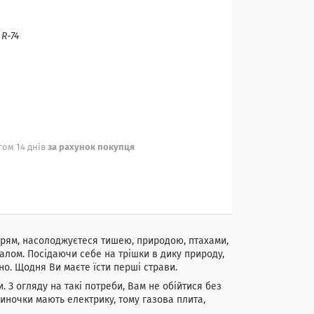
:
R-74
ом 14 днів
за рахунок покупця
ітрям, насолоджуєтеся тишею, природою, птахами,
алом. Посідаючи себе на трішки в дику природу,
но. Щодня Ви маєте їсти перші страви.
ти. З огляду на такі потреби, Вам не обійтися без
диночки мають електрику, тому газова плита,