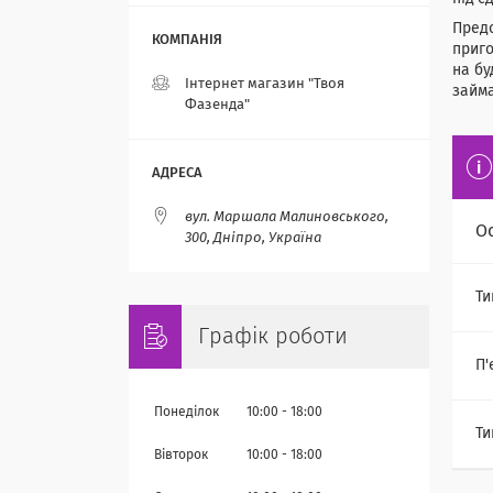
Предс
приг
на бу
Інтернет магазин "Твоя
займа
Фазенда"
вул. Маршала Малиновського,
О
300, Дніпро, Україна
Ти
Графік роботи
П'
Понеділок
10:00
18:00
Ти
Вівторок
10:00
18:00