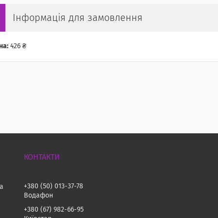
Інформація для замовлення
на:
426 ₴
+380 (50) 013-37-78
на
Водафон
+380 (67) 982-66-95