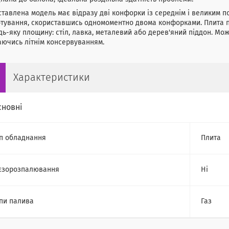
тавлена модель має відразу дві конфорки із середнім і великим п
отування, скориставшись одномоментно двома конфорками. Плита 
дь-яку площину: стіл, лавка, металевий або дерев'яний піддон. Мо
ючись літнім консервуванням.
Характеристики
сновні
п обладнання
Плита
єзорозпалювання
Ні
пи палива
Газ