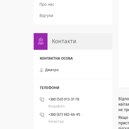
Про нас
Відгуки
Контакти
Дмитро
Відпо
+380 (50) 013-37-78
квіта
Водафон
не тр
+380 (67) 982-66-95
Якщо 
Київстар
прист
під'є