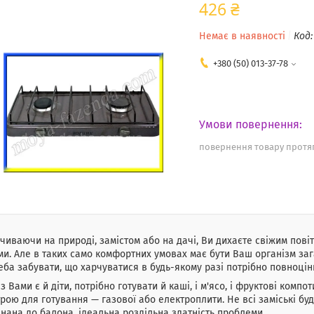
426 ₴
Немає в наявності
Код
+380 (50) 013-37-78
повернення товару протяг
чиваючи на природі, замістом або на дачі, Ви дихаєте свіжим пов
ми. Але в таких само комфортних умовах має бути Ваш організм заг
еба забувати, що харчуватися в будь-якому разі потрібно повноцін
з Вами є й діти, потрібно готувати й каші, і м'ясо, і фруктові компо
рою для готування — газової або електроплити. Не всі заміські бу
днана до балона, ідеальна роздільна здатність проблеми.