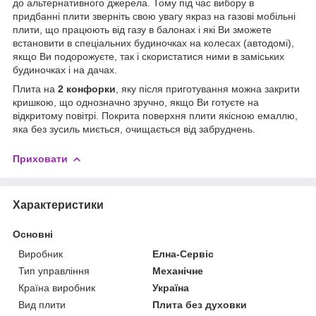
до альтернативного джерела. Тому під час вибору в
придбанні плити зверніть свою увагу якраз на газові мобільні
плити, що працюють від газу в балонах і які Ви зможете
встановити в спеціальних будиночках на колесах (автодомі),
якщо Ви подорожуєте, так і скористатися ними в заміських
будиночках і на дачах.
Плита на
2 конфорки
, яку після приготування можна закрити
кришкою, що однозначно зручно, якщо Ви готуєте на
відкритому повітрі. Покрита поверхня плити якісною емаллю,
яка без зусиль миється, очищається від забруднень.
Приховати
Характеристики
Основні
Виробник
Елна-Сервіс
Тип управління
Механічне
Країна виробник
Україна
Вид плити
Плита без духовки